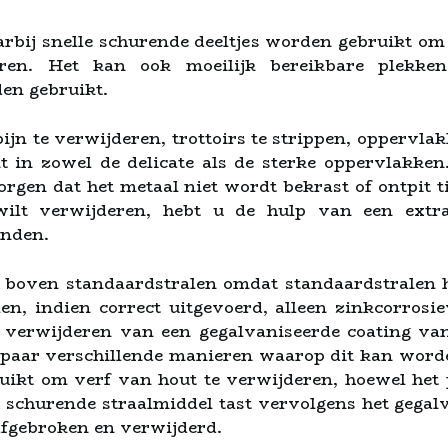
rbij snelle schurende deeltjes worden gebruikt om
ren. Het kan ook moeilijk bereikbare plekken
en gebruikt.
n te verwijderen, trottoirs te strippen, oppervlakk
 in zowel de delicate als de sterke oppervlakken
orgen dat het metaal niet wordt bekrast of ontpit t
wilt verwijderen, hebt u de hulp van een extra
anden.
r boven standaardstralen omdat standaardstralen h
len, indien correct uitgevoerd, alleen zinkcorrosi
t verwijderen van een gegalvaniseerde coating van 
en paar verschillende manieren waarop dit kan word
ikt om verf van hout te verwijderen, hoewel het p
t schurende straalmiddel tast vervolgens het gega
fgebroken en verwijderd.