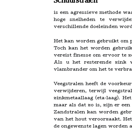
Schuurstralen
is een agressieve methode waa
hoge snelheden te verwijde
verschillende doeleinden word
Het kan worden gebruikt om pij
Toch kan het worden gebruikt
vereist finesse om ervoor te z
Als u het resterende zink 
vlambrander om het te verbr
Veegstralen heeft de voorkeu
verwijderen, terwijl veegstra
zinkmetaallaag (eta-laag). He
maar als dat zo is, zijn er e
Zandstralen kan worden gebru
van het hout veroorzaakt. He
de ongewenste lagen worden a