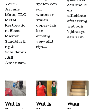
York -
spelen een
een snelle
Arcane
rol
en
Moto, TLC
wanneer
efficiënte
Metal
stalen
afwerking,
Restoratio
oppervlak
wat ook
n, Blast-
ken
bijdraagt
Master
ernstig
aan skin...
Sandblasti
vervuild
ng &
zijn....
Schilderen
, All
American.
..
Wat Is
Wat Is
Waar