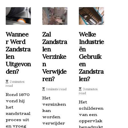
Wannee
Zal
Welke
R Werd
Zandstra
Industrie
Zandstra
Len
Ën
Len
Verzinke
Gebruik
Uitgevon
N
En
Den?
Verwijde
Zandstra
Ren?
Len?
2 minutes
read
1 minute read
3 minutes
read
Rond 1870
Het
vond hij
Het
verzinken
het
schilderen
kan
zandstraal
van een
worden
proces uit
oppervlak
verwijder
en vroeg
benadrukt