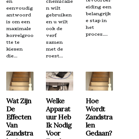
en
chemicalië
eiding een
eenvoudig
n wilt
belangrijk
antwoord
gebruiken
e stap in
is om een
en u wilt
het
maximale
ook de
proces....
korrelgroo
verf
tte te
samen
kiezen
met de
die...
roest...
Wat Zijn
Welke
Hoe
De
Apparat
Wordt
Effecten
Uur Heb
Zandstra
Van
Ik Nodig
Len
Zandstra
Voor
Gedaan?