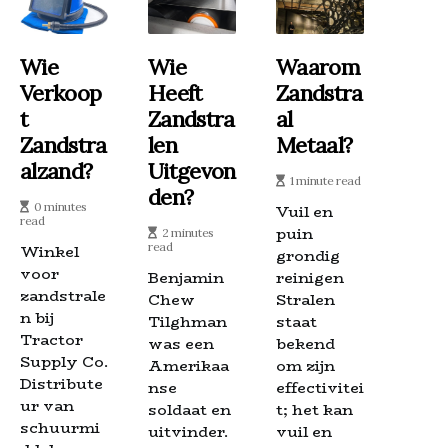
Wie
Wie
Waarom
Verkoop
Heeft
Zandstra
T
Zandstra
Al
Zandstra
Len
Metaal?
Alzand?
Uitgevon
1 minute read
Den?
0 minutes
Vuil en
read
puin
2 minutes
read
Winkel
grondig
voor
Benjamin
reinigen
zandstrale
Chew
Stralen
n bij
Tilghman
staat
Tractor
was een
bekend
Supply Co.
Amerikaa
om zijn
Distribute
nse
effectivitei
ur van
soldaat en
t; het kan
schuurmi
uitvinder.
vuil en