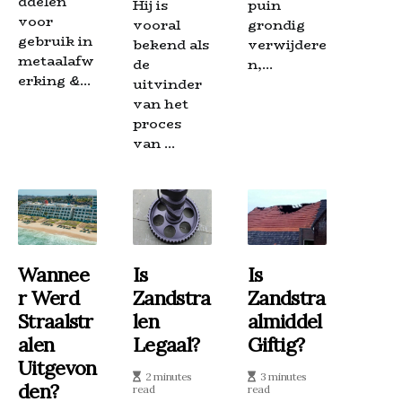
ddelen
Hij is
puin
voor
vooral
grondig
gebruik in
bekend als
verwijdere
metaalafw
de
n,...
erking &...
uitvinder
van het
proces
van ...
Wannee
Is
Is
R Werd
Zandstra
Zandstra
Straalstr
Len
Almiddel
Alen
Legaal?
Giftig?
Uitgevon
2 minutes
3 minutes
Den?
read
read