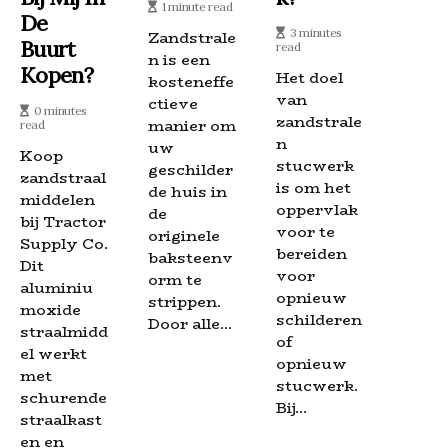
1 minute read
De
3 minutes
Zandstrale
Buurt
read
n is een
Kopen?
Het doel
kosteneffe
van
ctieve
0 minutes
zandstrale
manier om
read
n
uw
Koop
stucwerk
geschilder
zandstraal
is om het
de huis in
middelen
oppervlak
de
bij Tractor
voor te
originele
Supply Co.
bereiden
baksteenv
Dit
voor
orm te
aluminiu
opnieuw
strippen.
moxide
schilderen
Door alle...
straalmidd
of
el werkt
opnieuw
met
stucwerk.
schurende
Bij...
straalkast
en en