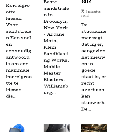
En?
Beste
Korrelgro
zandstrale
otte
3 minutes
n in
read
kiezen
Brooklyn,
Voor
De
New York
zandstrale
stucaanne
- Arcane
n Een snel
mer zegt
Moto,
en
dat hij er,
Klein
eenvoudig
aangezien
Sandblasti
antwoord
het nieuw
ng Works,
is om een
en in
Mobile
maximale
goede
Master
korrelgroo
staat is, er
Blasters,
tte te
recht
Williamsb
kiezen
overheen
urg...
die...
kan
stucwerk.
De...