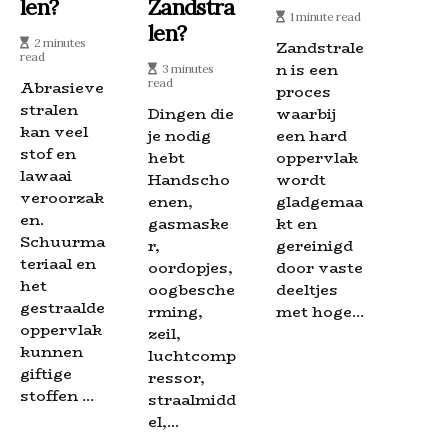
Len?
Zandstra
1 minute read
Len?
2 minutes
Zandstrale
read
n is een
3 minutes
read
Abrasieve
proces
stralen
Dingen die
waarbij
kan veel
je nodig
een hard
stof en
hebt
oppervlak
lawaai
Handscho
wordt
veroorzak
enen,
gladgemaa
en.
gasmaske
kt en
Schuurma
r,
gereinigd
teriaal en
oordopjes,
door vaste
het
oogbesche
deeltjes
gestraalde
rming,
met hoge...
oppervlak
zeil,
kunnen
luchtcomp
giftige
ressor,
stoffen ...
straalmidd
el,...