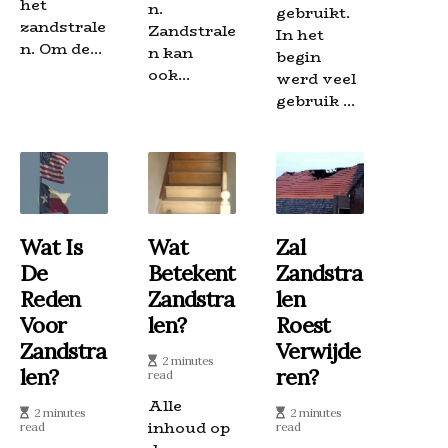
het
n.
gebruikt.
zandstrale
Zandstrale
In het
n. Om de...
n kan
begin
ook...
werd veel
gebruik ...
Wat Is
Wat
Zal
De
Betekent
Zandstra
Reden
Zandstra
Len
Voor
Len?
Roest
Zandstra
Verwijde
2 minutes
Len?
Ren?
read
Alle
2 minutes
2 minutes
inhoud op
read
read