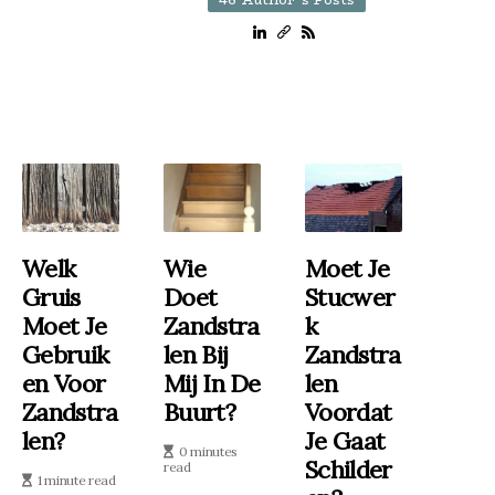
Welk
Wie
Moet Je
Gruis
Doet
Stucwer
Moet Je
Zandstra
K
Gebruik
Len Bij
Zandstra
En Voor
Mij In De
Len
Zandstra
Buurt?
Voordat
Len?
Je Gaat
0 minutes
Schilder
read
1 minute read