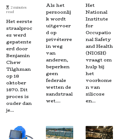
Als het
Het
2 minutes
persoonlij
National
read
k wordt
Institute
Het eerste
uitgevoer
for
straalproc
d op
Occupatio
es werd
privéterre
nal Safety
gepatente
in weg
and Health
erd door
van
(NIOSH)
Benjamin
anderen,
vraagt om
Chew
beperken
hulp bij
Tilghman
geen
het
op 18
federale
voorkome
oktober
wetten de
n van
1870. Dit
zandstraal
silicose
proces is
wet....
en...
ouder dan
je...