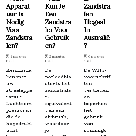
Apparat
Kun Je
Zandstra
Uur Is
Een
Len
Nodig
Zandstra
Illegaal
Voor
Ler Voor
In
Zandstra
Gebruik
Australië
Len?
En?
?
2 minutes
2 minutes
0 minutes
read
read
read
Kennisma
De
De WHS-
ken met
potloodbla
voorschrif
uw
ster is het
ten
straalappa
zandstrale
verbieden
ratuur
r-
en
Luchtcom
equivalent
beperken
pressoren
van een
het
die de
airbrush,
gebruik
hogedrukl
waardoor
van
ucht
je
sommige