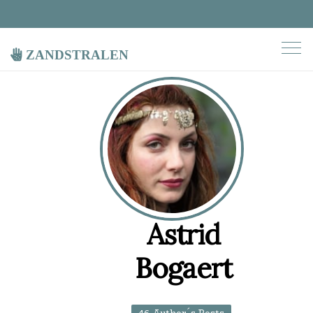
zandstralen
Astrid
Bogaert
46 Author´s Posts