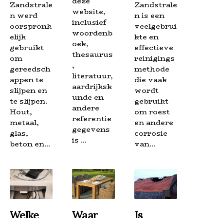
deze
Zandstrale
Zandstrale
website,
n werd
n is een
inclusief
oorspronk
veelgebrui
woordenb
elijk
kte en
oek,
gebruikt
effectieve
thesaurus
om
reinigings
,
gereedsch
methode
literatuur,
appen te
die vaak
aardrijksk
slijpen en
wordt
unde en
te slijpen.
gebruikt
andere
Hout,
om roest
referentie
metaal,
en andere
gegevens
glas,
corrosie
is ...
beton en...
van...
Welke
Waar
Is