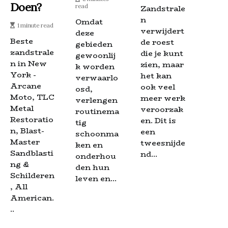
Doen?
read
Zandstrale
n
Omdat
1 minute read
verwijdert
deze
Beste
de roest
gebieden
zandstrale
die je kunt
gewoonlij
n in New
zien, maar
k worden
York -
het kan
verwaarlo
Arcane
ook veel
osd,
Moto, TLC
meer werk
verlengen
Metal
veroorzak
routinema
Restoratio
en. Dit is
tig
n, Blast-
een
schoonma
Master
tweesnijde
ken en
Sandblasti
nd...
onderhou
ng &
den hun
Schilderen
leven en...
, All
American.
..