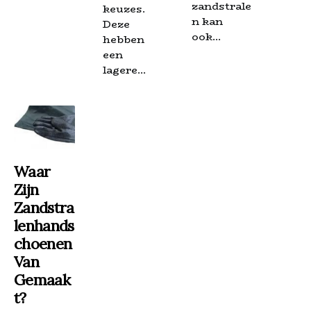
zandstrale
keuzes.
n kan
Deze
ook...
hebben
een
lagere...
Waar
Zijn
Zandstra
Lenhands
Choenen
Van
Gemaak
T?