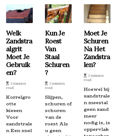
Welk
Kun Je
Moet Je
Zandstra
Roest
Schuren
Algrit
Van
Na Het
Moet Je
Staal
Zandstra
Gebruik
Schuren
Len?
En?
?
2 minutes
read
2 minutes
2 minutes
read
read
Hoewel bij
zandstrale
Korrelgro
Slijpen,
n meestal
otte
schuren of
geen zand
kiezen
schuren
meer
Voor
van de
nodig is, is
zandstrale
roest Als
oppervlak
n Een snel
u geen
tevoorber