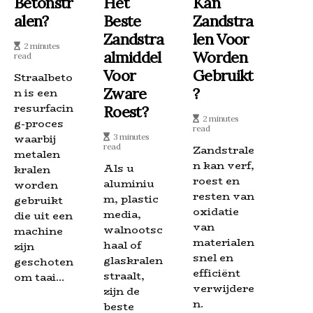
Betonstr
Het
Kan
Alen?
Beste
Zandstra
Zandstra
Len Voor
2 minutes
Almiddel
Worden
read
Voor
Gebruikt
Straalbeto
Zware
?
n is een
resurfacin
Roest?
2 minutes
g-proces
read
waarbij
3 minutes
read
Zandstrale
metalen
n kan verf,
Als u
kralen
roest en
aluminiu
worden
resten van
m, plastic
gebruikt
oxidatie
media,
die uit een
van
walnootsc
machine
materialen
haal of
zijn
snel en
glaskralen
geschoten
efficiënt
straalt,
om taai...
verwijdere
zijn de
n.
beste