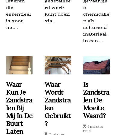
leveren
gedetaillee
gevaarlijk
die
rd werk
e
essentieel
kunt doen
chemicalië
is voor
via...
n als
het...
schurend
materiaal
in een ...
Waar
Waar
Is
Kun Je
Wordt
Zandstra
Zandstra
Zandstra
Len De
Len Bij
Len
Moeite
Mij In De
Gebruikt
Waard?
Buurt
?
2 minutes
Laten
read
2 minutes