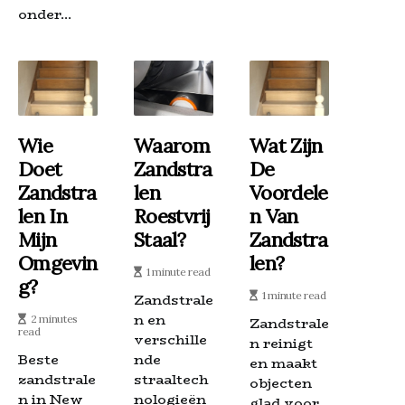
onder...
Wie
Waarom
Wat Zijn
Doet
Zandstra
De
Zandstra
Len
Voordele
Len In
Roestvrij
N Van
Mijn
Staal?
Zandstra
Omgevin
Len?
1 minute read
G?
1 minute read
Zandstrale
n en
2 minutes
Zandstrale
read
verschille
n reinigt
Beste
nde
en maakt
zandstrale
straaltech
objecten
n in New
nologieën
glad voor