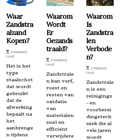
Waar
Waarom
Waarom
Zandstra
Wordt
Is
Alzand
Er
Zandstra
Kopen?
Gezands
Len
Traald?
Verbode
0 minutes
N?
read
0 minutes
read
Het is het
2 minutes
type
read
Zandstrale
staalschot
n kan verf,
Zandstrale
dat wordt
roest en
n is een
gebruikt
resten van
reinigings
dat de
oxidatie
- en
afwerking
van
voorberei
bepaalt na
materialen
dingstech
het
snel en
niek die al
aanbrenge
efficiënt
vele jaren
n tijdens
verwijdere
wordt