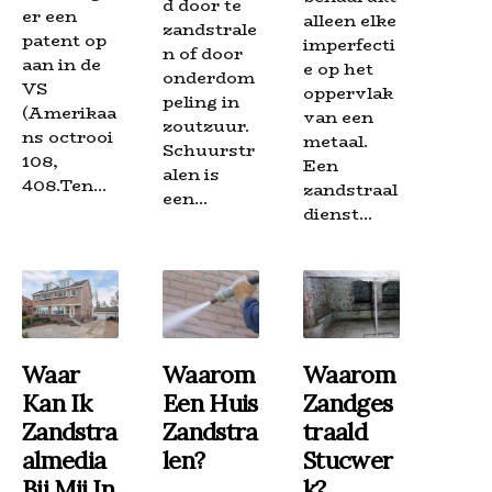
d door te
er een
alleen elke
zandstrale
patent op
imperfecti
n of door
aan in de
e op het
onderdom
VS
oppervlak
peling in
(Amerikaa
van een
zoutzuur.
ns octrooi
metaal.
Schuurstr
108,
Een
alen is
408.Ten...
zandstraal
een...
dienst...
Waar
Waarom
Waarom
Kan Ik
Een Huis
Zandges
Zandstra
Zandstra
Traald
Almedia
Len?
Stucwer
Bij Mij In
K?