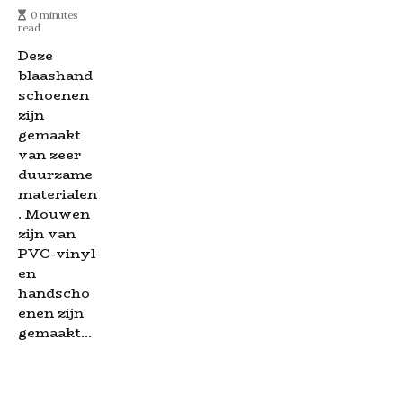
0 minutes
read
Deze
blaashand
schoenen
zijn
gemaakt
van zeer
duurzame
materialen
. Mouwen
zijn van
PVC-vinyl
en
handscho
enen zijn
gemaakt...