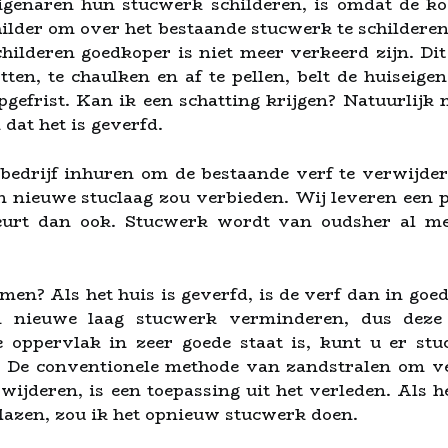
igenaren hun stucwerk schilderen, is omdat de k
hilder om over het bestaande stucwerk te schildere
schilderen goedkoper is niet meer verkeerd zijn. D
rotten, te chaulken en af te pellen, belt de huiseig
pgefrist. Kan ik een schatting krijgen? Natuurlij
dat het is geverfd.
edrijf inhuren om de bestaande verf te verwijde
n nieuwe stuclaag zou verbieden. Wij leveren een p
eurt dan ook. Stucwerk wordt van oudsher al m
? Als het huis is geverfd, is de verf dan in goede
n nieuwe laag stucwerk verminderen, dus deze
e oppervlak in zeer goede staat is, kunt u er st
. De conventionele methode van zandstralen om ve
jderen, is een toepassing uit het verleden. Als he
blazen, zou ik het opnieuw stucwerk doen.