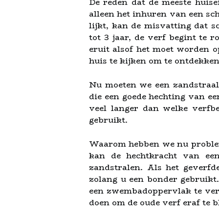
De reden dat de meeste huise
alleen het inhuren van een sc
lijkt, kan de misvatting dat 
tot 3 jaar, de verf begint te 
eruit alsof het moet worden o
huis te kijken om te ontdekken 
Nu moeten we een zandstraalb
die een goede hechting van ee
veel langer dan welke verfb
gebruikt.
Waarom hebben we nu problemen
kan de hechtkracht van ee
zandstralen. Als het geverfd
zolang u een bonder gebruikt
een zwembadoppervlak te verwi
doen om de oude verf eraf te 