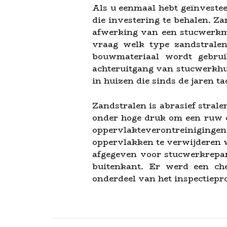
Als u eenmaal hebt geïnveste
die investering te behalen. Z
afwerking van een stucwerkmu
vraag welk type zandstralen
bouwmateriaal wordt gebrui
achteruitgang van stucwerkhu
in huizen die sinds de jaren t
Zandstralen is abrasief stral
onder hoge druk om een ruw o
oppervlakteverontreiniging
oppervlakken te verwijderen w
afgegeven voor stucwerkrepar
buitenkant. Er werd een che
onderdeel van het inspectiepr