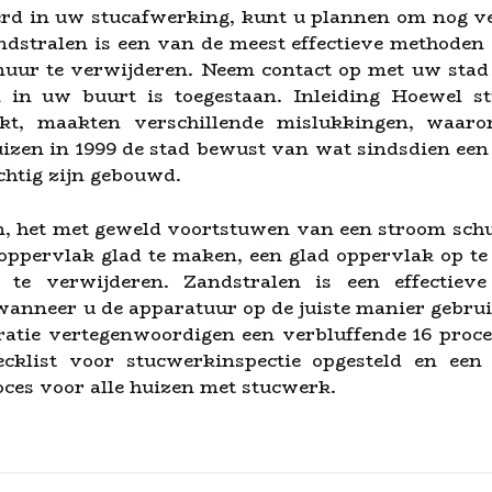
erd in uw stucafwerking, kunt u plannen om nog v
andstralen is een van de meest effectieve methoden 
ur te verwijderen. Neem contact op met uw stad 
 in uw buurt is toegestaan. Inleiding Hoewel 
kt, maakten verschillende mislukkingen, waaron
izen in 1999 de stad bewust van wat sindsdien ee
achtig zijn gebouwd.
en, het met geweld voortstuwen van een stroom sch
ppervlak glad te maken, een glad oppervlak op te
en te verwijderen. Zandstralen is een effecti
anneer u de apparatuur op de juiste manier gebruik
atie vertegenwoordigen een verbluffende 16 proc
cklist voor stucwerkinspectie opgesteld en een 
oces voor alle huizen met stucwerk.