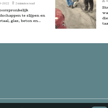
A
0-2022
2 minutes read
St
oorspronkelijk
wa
dschappen te slijpen en
di
taal, glas, beton en...
taai