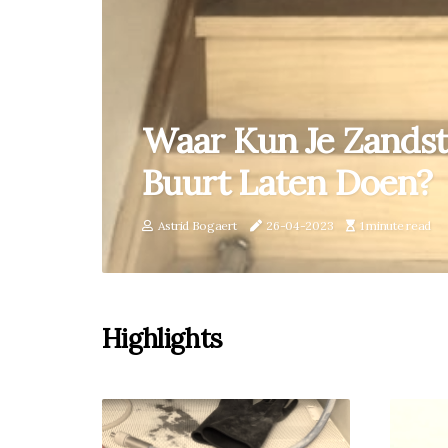
Waar Kun Je Zandstr
Buurt Laten Doen?
Astrid Bogaert
26-04-2023
1 minute read
Highlights