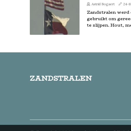
Astrid Bogaert
24-1
Zandstralen werd 
gebruikt om geree
te slijpen. Hout, me
zandstralen