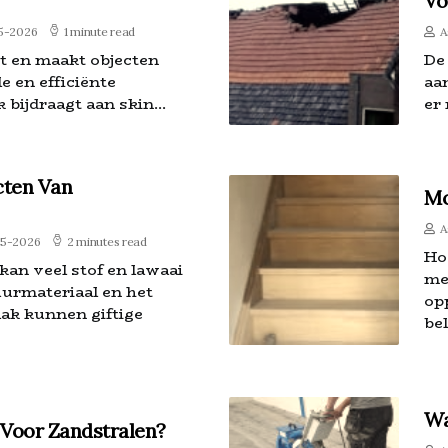
Vo
5-2026
1 minute read
A
t en maakt objecten
De
e en efficiënte
aa
bijdraagt aan skin...
er
cten Van
Mo
A
05-2026
2 minutes read
Ho
kan veel stof en lawaai
mee
urmateriaal en het
op
lak kunnen giftige
bel
Wa
 Voor Zandstralen?