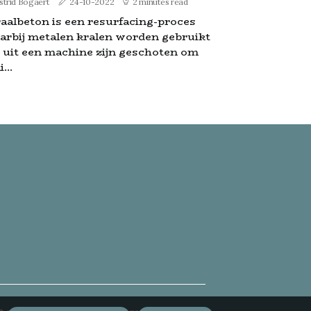
strid Bogaert
24-10-2022
2 minutes read
raalbeton is een resurfacing-proces
arbij metalen kralen worden gebruikt
e uit een machine zijn geschoten om
...