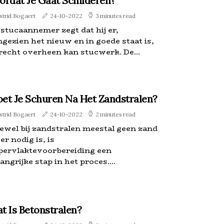
ordat Je Gaat Schilderen?
strid Bogaert
24-10-2022
3 minutes read
 stucaannemer zegt dat hij er,
ngezien het nieuw en in goede staat is,
 recht overheen kan stucwerk. De...
et Je Schuren Na Het Zandstralen?
strid Bogaert
24-10-2022
2 minutes read
ewel bij zandstralen meestal geen zand
r nodig is, is
pervlaktevoorbereiding een
angrijke stap in het proces....
t Is Betonstralen?